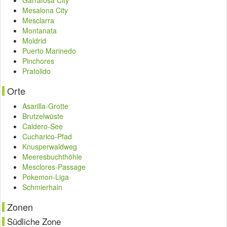
Garrafosa City
Mesalona City
Mesclarra
Montanata
Moldrid
Puerto Marinedo
Pinchores
Pratolido
Orte
Asarilla-Grotte
Brutzelwüste
Caldero-See
Cucharico-Pfad
Knusperwaldweg
Meeresbuchthöhle
Mesclores-Passage
Pokemon-Liga
Schmierhain
Zonen
Südliche Zone