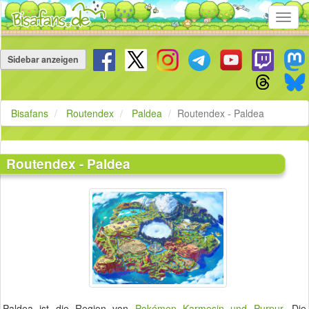
Toggl
navig
Navigation
überspringen
Sidebar anzeigen
Bisafans
Routendex
Paldea
Routendex - Paldea
Routendex - Paldea
Paldea ist die Region von
Pokémon Karmesin und Purpur
. Die