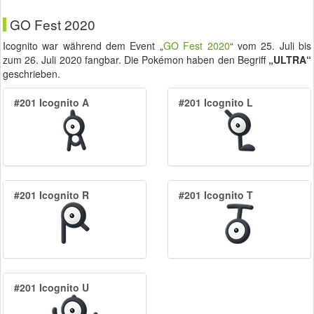
GO Fest 2020
Icognito war während dem Event „
GO Fest 2020
“ vom
25. Juli
bis
zum
26. Juli 2020
fangbar. Die Pokémon haben den Begriff
„ULTRA“
geschrieben.
#201 Icognito A
#201 Icognito L
#201 Icognito R
#201 Icognito T
#201 Icognito U