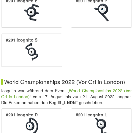
#201 Icognito E
#201 Icognito P
#201 Icognito S
World Championships 2022 (Vor Ort in London)
Icognito war während dem Event „
World Championships 2022 (Vor
Ort in London)
“ vom
17. August
bis zum
21. August 2022
fangbar.
Die Pokémon haben den Begriff
„LNDN“
geschrieben.
#201 Icognito D
#201 Icognito L