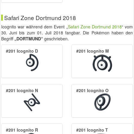
Safari Zone Dortmund 2018
Icognito war während dem Event „
Safari Zone Dortmund 2018
“ vom
30. Juni
bis zum
01. Juli 2018
fangbar. Die Pokémon haben den
Begriff
„DORTMUND“
geschrieben.
#201 Icognito D
#201 Icognito M
#201 Icognito N
#201 Icognito O
#201 Icognito R
#201 Icognito T