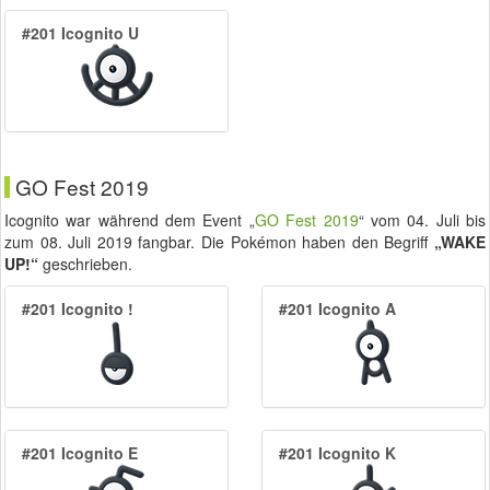
#201 Icognito U
GO Fest 2019
Icognito war während dem Event „
GO Fest 2019
“ vom
04. Juli
bis
zum
08. Juli 2019
fangbar. Die Pokémon haben den Begriff
„WAKE
UP!“
geschrieben.
#201 Icognito !
#201 Icognito A
#201 Icognito E
#201 Icognito K