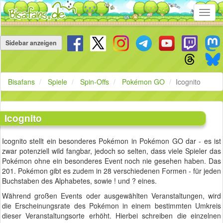
Toggl
navig
Navigation
überspringen
Sidebar anzeigen
Bisafans
Spiele
Spin-Offs
Pokémon GO
Icognito
Icognito
Icognito stellt ein besonderes Pokémon in Pokémon GO dar - es ist
zwar potenziell wild fangbar, jedoch so selten, dass viele Spieler das
Pokémon ohne ein besonderes Event noch nie gesehen haben. Das
201. Pokémon gibt es zudem in 28 verschiedenen Formen - für jeden
Buchstaben des Alphabetes, sowie ! und ? eines.
Während großen Events oder ausgewählten Veranstaltungen, wird
die Erscheinungsrate des Pokémon in einem bestimmten Umkreis
dieser Veranstaltungsorte erhöht. Hierbei schreiben die einzelnen