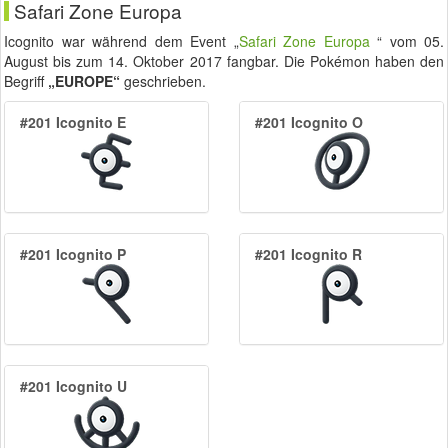
Safari Zone Europa
Icognito war während dem Event „
Safari Zone Europa
“ vom
05.
August
bis zum
14. Oktober 2017
fangbar. Die Pokémon haben den
Begriff
„EUROPE“
geschrieben.
#201 Icognito E
#201 Icognito O
#201 Icognito P
#201 Icognito R
#201 Icognito U