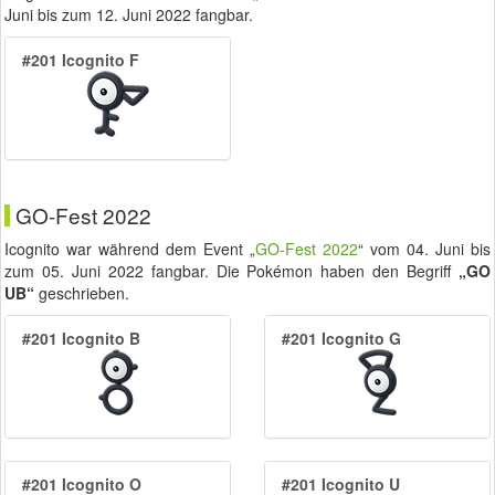
Juni
bis zum
12. Juni 2022
fangbar.
#201 Icognito F
GO-Fest 2022
Icognito war während dem Event „
GO-Fest 2022
“ vom
04. Juni
bis
zum
05. Juni 2022
fangbar. Die Pokémon haben den Begriff
„GO
UB“
geschrieben.
#201 Icognito B
#201 Icognito G
#201 Icognito O
#201 Icognito U