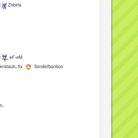
t
Zobiris
u
t
eF-eM
enstaub, 5x
Sonderbonbon
n.