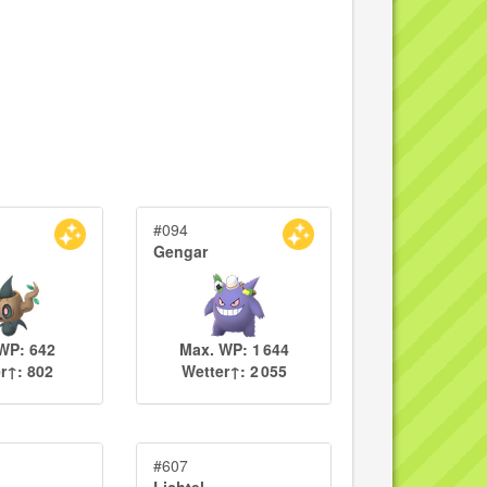
#094
Gengar
WP: 642
Max. WP: 1 644
r↑: 802
Wetter↑: 2 055
#607
l
Lichtel