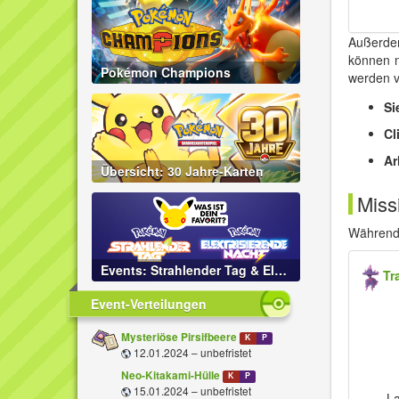
Außerdem
können n
Pokémon Champions
werden v
Si
Cli
Ar
Übersicht: 30 Jahre-Karten
Miss
Während 
Events: Strahlender Tag & Elektrisierende Nacht
Tr
Event-Verteilungen
Mysteriöse Pirsifbeere
K
P
12.01.2024 – unbefristet
Neo-Kitakami-Hülle
K
P
15.01.2024 – unbefristet
„L