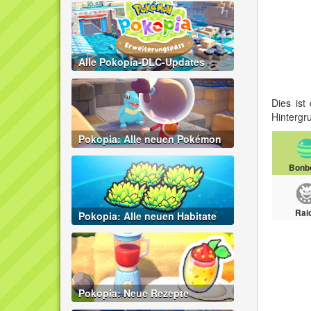
Alle Pokopia-DLC-Updates
Dies ist
Hintergr
Pokopia: Alle neuen Pokémon
Bonb
Rai
Pokopia: Alle neuen Habitate
Pokopia: Neue Rezepte