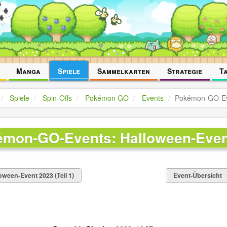
Manga
Spiele
Sammelkarten
Strategie
T
Spiele
Spin-Offs
Pokémon GO
Events
Pokémon-GO-Eve
mon-GO-Events: Halloween-Event 
oween-Event 2023 (Teil 1)
Event-Übersicht