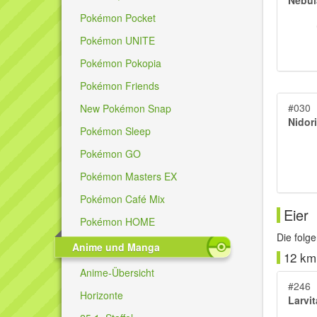
Pokémon Pocket
Pokémon UNITE
Pokémon Pokopia
Pokémon Friends
#030
New Pokémon Snap
Nidor
Pokémon Sleep
Pokémon GO
Pokémon Masters EX
Pokémon Café Mix
Eier
Pokémon HOME
Die fol
Anime und Manga
12 km
Anime-Übersicht
#246
Horizonte
Larvit