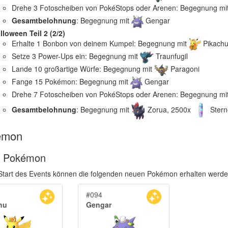
Drehe 3 Fotoscheiben von PokéStops oder Arenen: Begegnung mi
Gesamtbelohnung
: Begegnung mit
Gengar
lloween Teil 2 (2/2)
Erhalte 1 Bonbon von deinem Kumpel: Begegnung mit
Pikach
Setze 3 Power-Ups ein: Begegnung mit
Traunfugil
Lande 10 großartige Würfe: Begegnung mit
Paragoni
Fange 15 Pokémon: Begegnung mit
Gengar
Drehe 7 Fotoscheiben von PokéStops oder Arenen: Begegnung mi
Gesamtbelohnung
: Begegnung mit
Zorua, 2500x
Stern
émon
 Pokémon
tart des Events können die folgenden neuen Pokémon erhalten werde
#094
hu
Gengar