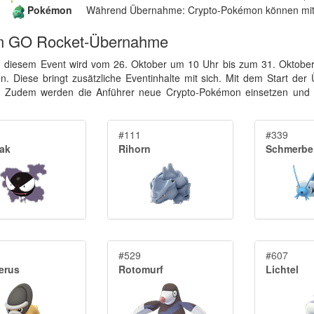
Pokémon
Während Übernahme: Crypto-Pokémon können mit 
m GO Rocket-Übernahme
 diesem Event wird vom 26. Oktober um 10 Uhr bis zum 31. Oktob
den. Diese bringt zusätzliche Eventinhalte mit sich. Mit dem Start d
n. Zudem werden die Anführer neue Crypto-Pokémon einsetzen und
.
#111
#339
ak
Rihorn
Schmerbe
#529
#607
terus
Rotomurf
Lichtel