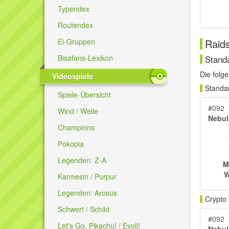
Typendex
Routendex
Raid
Ei-Gruppen
Stand
Bisafans-Lexikon
Die folg
Videospiele
Standa
Spiele-Übersicht
#092
Wind / Welle
Nebul
Champions
Pokopia
Legenden: Z-A
M
W
Karmesin / Purpur
Legenden: Arceus
Crypto
Schwert / Schild
#092
Let's Go, Pikachu! / Evoli!
Nebul