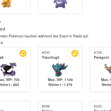
s
ard
enden Pokémon tauchen während des Event in Raids auf.
rd
#200
#708
ak
Traunfugil
Paragoni
ax. WP: 705
Max. WP: 1 100
Max. 
etter↑: 882
Wetter↑: 1 376
Wette
#088
#200
ak
Sleima
Traunfugi