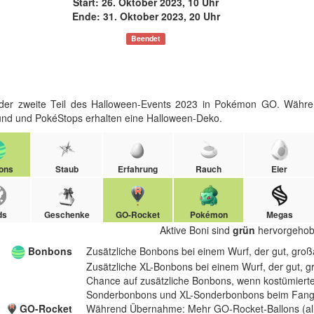
Start: 26. Oktober 2023, 10 Uhr
Ende: 31. Oktober 2023, 20 Uhr
Beendet
 der zweite Teil des Halloween-Events 2023 in Pokémon GO. Währe
und und PokéStops erhalten eine Halloween-Deko.​
ons
Staub
Erfahrung
Rauch
Eier
ds
Geschenke
GO-Rocket
Pokémon
Megas
Aktive Boni sind
grün
hervorgehob
Bonbons
Zusätzliche Bonbons bei einem Wurf, der gut, großar
Zusätzliche XL-Bonbons bei einem Wurf, der gut, gro
Chance auf zusätzliche Bonbons, wenn kostümier
Sonderbonbons und XL-Sonderbonbons beim Fang 
GO-Rocket
Während Übernahme: Mehr GO-Rocket-Ballons (all