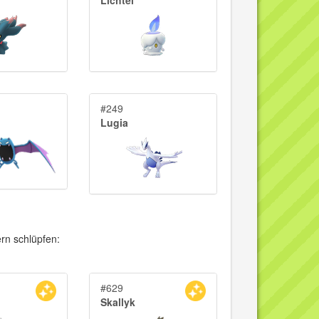
#249
Lugia
n schlüpfen:
#629
Skallyk