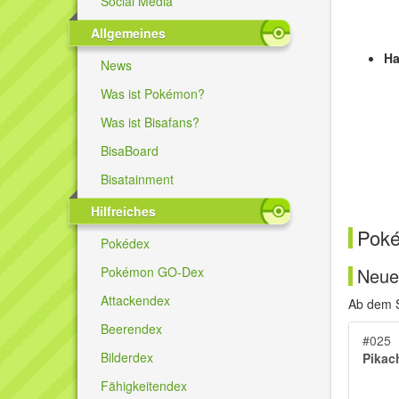
Social Media
Allgemeines
Ha
News
Was ist Pokémon?
Was ist Bisafans?
BisaBoard
Bisatainment
Hilfreiches
Pok
Pokédex
Neue
Pokémon GO-Dex
Attackendex
Ab dem S
Beerendex
#025
Bilderdex
Pikac
Fähigkeitendex