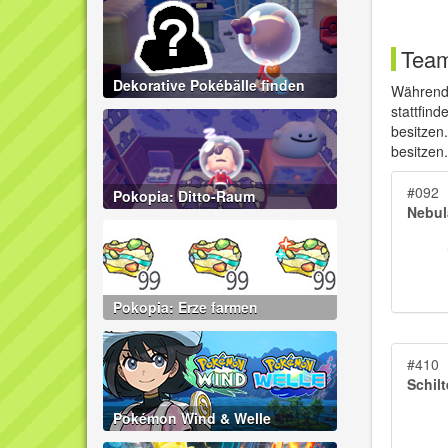
Tea
Dekorative Pokébälle finden
Während
stattfin
besitze
besitzen
#092
Pokopia: Ditto-Raum
Nebul
Pokopia: Erze farmen
#410
Schil
Pokémon Wind & Welle