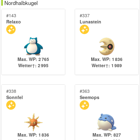
Nordhalbkugel
#143
#337
Relaxo
Lunastein
Max. WP: 2 765
Max. WP: 1 836
Wetter↑: 2 995
Wetter↑: 1 989
#338
#363
Sonnfel
Seemops
Max. WP: 1 836
Max. WP: 827