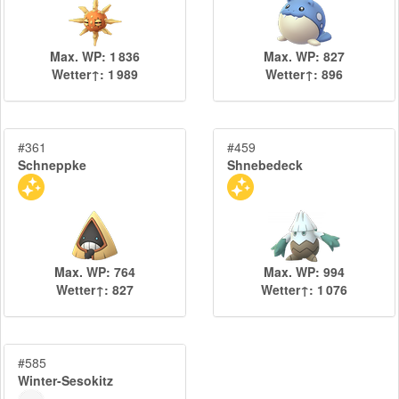
Max. WP: 1 836
Max. WP: 827
Wetter↑: 1 989
Wetter↑: 896
#361
#459
Schneppke
Shnebedeck
Max. WP: 764
Max. WP: 994
Wetter↑: 827
Wetter↑: 1 076
#585
Winter-Sesokitz