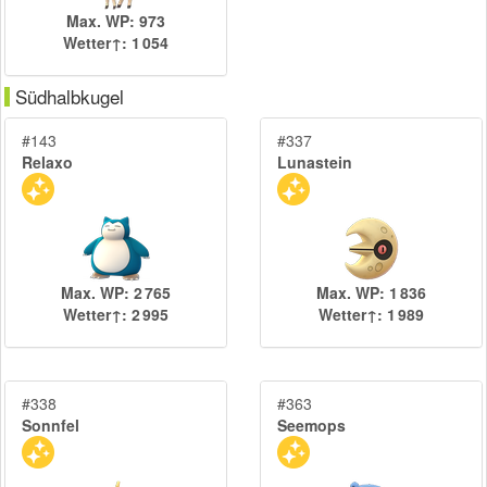
Max. WP: 973
Wetter↑: 1 054
Südhalbkugel
#143
#337
Relaxo
Lunastein
Max. WP: 2 765
Max. WP: 1 836
Wetter↑: 2 995
Wetter↑: 1 989
#338
#363
Sonnfel
Seemops