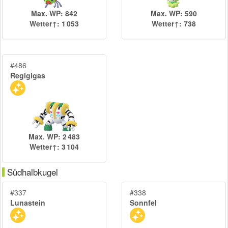
Max. WP: 842
Max. WP: 590
Wetter↑: 1 053
Wetter↑: 738
#486
Regigigas
Max. WP: 2 483
Wetter↑: 3 104
Südhalbkugel
#337
#338
Lunastein
Sonnfel