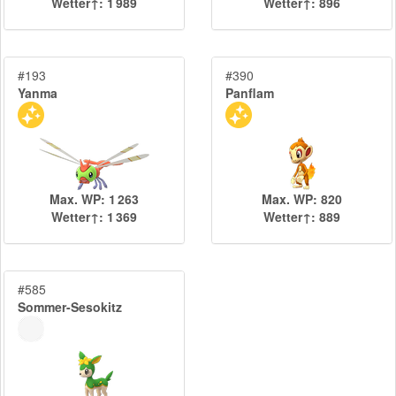
Wetter↑: 1 989
Wetter↑: 896
#193
#390
Yanma
Panflam
Max. WP: 1 263
Max. WP: 820
Wetter↑: 1 369
Wetter↑: 889
#585
Sommer-Sesokitz