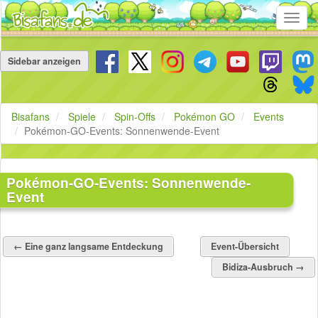
Toggl
navig
Navigation
überspringen
Sidebar anzeigen
Bisafans
Spiele
Spin-Offs
Pokémon GO
Events
Pokémon-GO-Events: Sonnenwende-Event
Pokémon-GO-Events: Sonnenwende-
Event
← Eine ganz langsame Entdeckung
Event-Übersicht
Bidiza-Ausbruch →