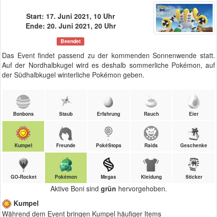
Start: 17. Juni 2021, 10 Uhr
Ende: 20. Juni 2021, 20 Uhr
Beendet
Das Event findet passend zu der kommenden Sonnenwende statt.
Auf der Nordhalbkugel wird es deshalb sommerliche Pokémon, auf
der Südhalbkugel winterliche Pokémon geben.
Bonbons
Staub
Erfahrung
Rauch
Eier
Kumpel
Freunde
PokéStops
Raids
Geschenke
GO-Rocket
Pokémon
Megas
Kleidung
Sticker
Aktive Boni sind
grün
hervorgehoben.
Kumpel
Während dem Event bringen Kumpel häufiger Items