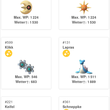
Max. WP: 1 224
Max. WP: 1 224
Wetter↑: 1 530
Wetter↑: 1 530
#599
#131
Klikk
Lapras
Max. WP: 546
Max. WP: 1 511
Wetter↑: 683
Wetter↑: 1 889
#221
#361
Keifel
Schneppke