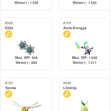
Wetter↑: 1 530
Wetter↑: 1 530
#599
#105
Klikk
Alola-Knogga
Max. WP: 546
Max. WP: 1 048
Wetter↑: 683
Wetter↑: 1 311
#193
#548
Yanma
Lilminip