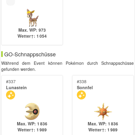
Max. WP: 973
Wetter↑: 1 054
GO-Schnappschüsse
Während dem Event können Pokémon durch Schnappschüsse
gefunden werden.
#337
#338
Lunastein
Sonnfel
Max. WP: 1 836
Max. WP: 1 836
Wetter↑: 1 989
Wetter↑: 1 989