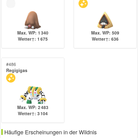
Max. WP: 1 340
Max. WP: 509
Wetter↑: 1 675
Wetter↑: 636
#486
Regigigas
Max. WP: 2 483
Wetter↑: 3 104
Häufige Erscheinungen in der Wildnis