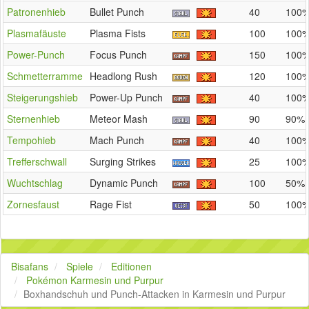
Patronenhieb
Bullet Punch
40
100
Plasmafäuste
Plasma Fists
100
100
Power-Punch
Focus Punch
150
100
Schmetterramme
Headlong Rush
120
100
Steigerungshieb
Power-Up Punch
40
100
Sternenhieb
Meteor Mash
90
90%
Tempohieb
Mach Punch
40
100
Trefferschwall
Surging Strikes
25
100
Wuchtschlag
Dynamic Punch
100
50%
Zornesfaust
Rage Fist
50
100
Bisafans
Spiele
Editionen
Pokémon Karmesin und Purpur
Boxhandschuh und Punch-Attacken in Karmesin und Purpur