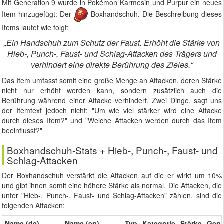
Mit Generation 9 wurde in Pokémon Karmesin und Purpur ein neues
Item hinzugefügt: Der
Boxhandschuh. Die Beschreibung dieses
Items lautet wie folgt:
„Ein Handschuh zum Schutz der Faust. Erhöht die Stärke von
Hieb-, Punch-, Faust- und Schlag-Attacken des Trägers und
verhindert eine direkte Berührung des Zieles.“
Das Item umfasst somit eine große Menge an Attacken, deren Stärke
nicht nur erhöht werden kann, sondern zusätzlich auch die
Berührung während einer Attacke verhindert. Zwei Dinge, sagt uns
der Itemtext jedoch nicht: "Um wie viel stärker wird eine Attacke
durch dieses Item?" und "Welche Attacken werden durch das Item
beeinflusst?"
Boxhandschuh-Stats + Hieb-, Punch-, Faust- und
Schlag-Attacken
Der Boxhandschuh verstärkt die Attacken auf die er wirkt um 10%
und gibt ihnen somit eine höhere Stärke als normal. Die Attacken, die
unter "Hieb-, Punch-, Faust- und Schlag-Attacken" zählen, sind die
folgenden Attacken:
Name (de)
Name (en)
Typ
Kategorie
Stärke
Gena