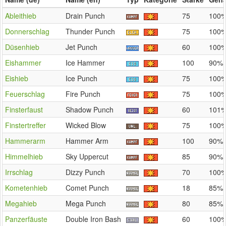
Ableithieb
Drain Punch
75
100
Donnerschlag
Thunder Punch
75
100
Düsenhieb
Jet Punch
60
100
Eishammer
Ice Hammer
100
90%
Eishieb
Ice Punch
75
100
Feuerschlag
Fire Punch
75
100
Finsterfaust
Shadow Punch
60
101
Finstertreffer
Wicked Blow
75
100
Hammerarm
Hammer Arm
100
90%
Himmelhieb
Sky Uppercut
85
90%
Irrschlag
Dizzy Punch
70
100
Kometenhieb
Comet Punch
18
85%
Megahieb
Mega Punch
80
85%
Panzerfäuste
Double Iron Bash
60
100