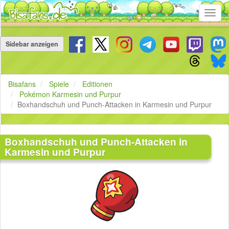
Toggl
navig
Navigation
überspringen
Sidebar anzeigen
Bisafans
Spiele
Editionen
Pokémon Karmesin und Purpur
Boxhandschuh und Punch-Attacken in Karmesin und Purpur
Boxhandschuh und Punch-Attacken in
Karmesin und Purpur