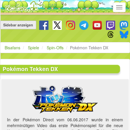
Toggl
navig
Navigation
überspringen
Sidebar anzeigen
Bisafans
Spiele
Spin-Offs
Pokémon Tekken DX
Pokémon Tekken DX
In der Pokémon Direct vom 06.06.2017 wurde in einem
mehrminütigen Video das erste Pokémonspiel für die neue