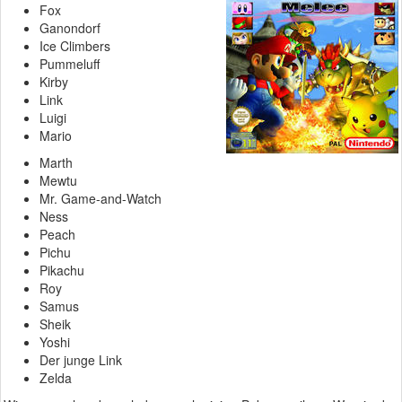
Fox
Ganondorf
Ice Climbers
Pummeluff
Kirby
Link
Luigi
Mario
Marth
Mewtu
Mr. Game-and-Watch
Ness
Peach
Pichu
Pikachu
Roy
Samus
Sheik
Yoshi
Der junge Link
Zelda