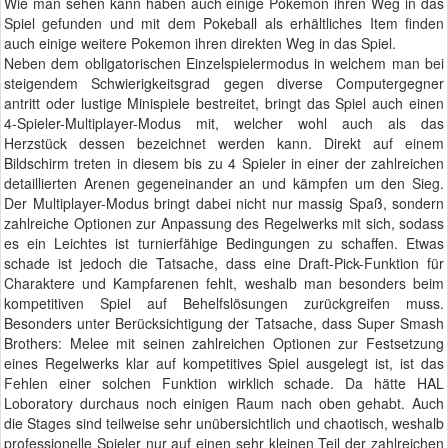
Wie man sehen kann haben auch einige Pokemon ihren Weg in das
Spiel gefunden und mit dem Pokeball als erhältliches Item finden
auch einige weitere Pokemon ihren direkten Weg in das Spiel.
Neben dem obligatorischen Einzelspielermodus in welchem man bei
steigendem Schwierigkeitsgrad gegen diverse Computergegner
antritt oder lustige Minispiele bestreitet, bringt das Spiel auch einen
4-Spieler-Multiplayer-Modus mit, welcher wohl auch als das
Herzstück dessen bezeichnet werden kann. Direkt auf einem
Bildschirm treten in diesem bis zu 4 Spieler in einer der zahlreichen
detaillierten Arenen gegeneinander an und kämpfen um den Sieg.
Der Multiplayer-Modus bringt dabei nicht nur massig Spaß, sondern
zahlreiche Optionen zur Anpassung des Regelwerks mit sich, sodass
es ein Leichtes ist turnierfähige Bedingungen zu schaffen. Etwas
schade ist jedoch die Tatsache, dass eine Draft-Pick-Funktion für
Charaktere und Kampfarenen fehlt, weshalb man besonders beim
kompetitiven Spiel auf Behelfslösungen zurückgreifen muss.
Besonders unter Berücksichtigung der Tatsache, dass Super Smash
Brothers: Melee mit seinen zahlreichen Optionen zur Festsetzung
eines Regelwerks klar auf kompetitives Spiel ausgelegt ist, ist das
Fehlen einer solchen Funktion wirklich schade. Da hätte HAL
Loboratory durchaus noch einigen Raum nach oben gehabt. Auch
die Stages sind teilweise sehr unübersichtlich und chaotisch, weshalb
professionelle Spieler nur auf einen sehr kleinen Teil der zahlreichen