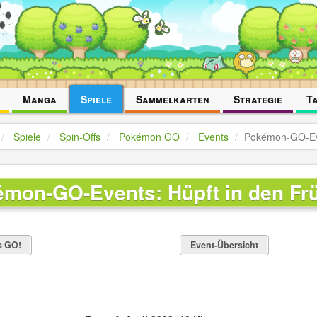
Manga
Spiele
Sammelkarten
Strategie
T
Spiele
Spin-Offs
Pokémon GO
Events
Pokémon-GO-Eve
mon-GO-Events: Hüpft in den Frü
s GO!
Event-Übersicht