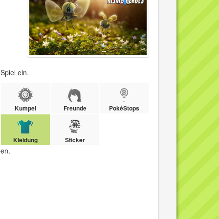
piel ein.​
Kumpel
Freunde
PokéStops
Kleidung
Sticker
en.