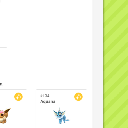
n.
#134
Aquana