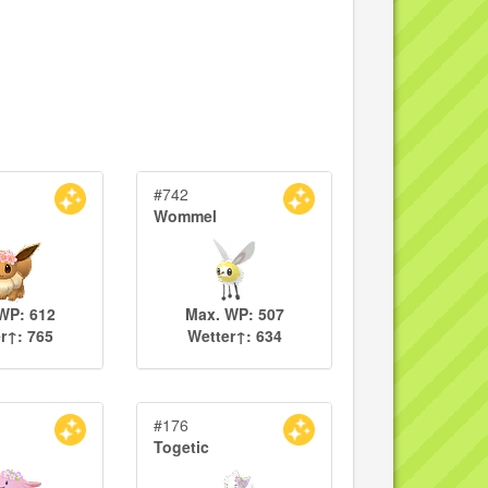
#742
Wommel
WP: 612
Max. WP: 507
r↑: 765
Wetter↑: 634
#176
Togetic