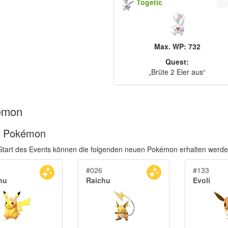
Togetic
Max. WP: 732
Quest:
„Brüte 2 Eier aus“
émon
 Pokémon
tart des Events können die folgenden neuen Pokémon erhalten werde
#026
#133
hu
Raichu
Evoli