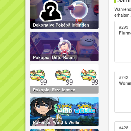
Während
erhalten
Dekorative Pokébälle finden
#293
Flurm
Pokopia: Ditto-Raum
#742
Womm
Pokopia: Erze farmen
Pokémon Wind & Welle
#428