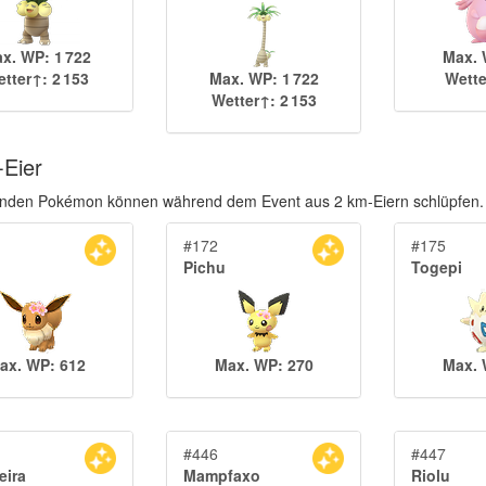
x. WP: 1 722
Max. 
tter↑: 2 153
Max. WP: 1 722
Wette
Wetter↑: 2 153
-Eier
enden Pokémon können während dem Event aus 2 km-Eiern schlüpfen.
#172
#175
Pichu
Togepi
ax. WP: 612
Max. WP: 270
Max. 
#446
#447
ira
Mampfaxo
Riolu