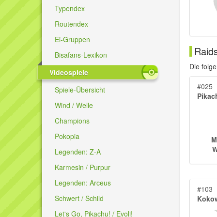
Typendex
Routendex
Ei-Gruppen
Raid
Bisafans-Lexikon
Die folg
Videospiele
#025
Spiele-Übersicht
Pikac
Wind / Welle
Champions
Pokopia
M
W
Legenden: Z-A
Karmesin / Purpur
Legenden: Arceus
#103
Schwert / Schild
Koko
Let's Go, Pikachu! / Evoli!