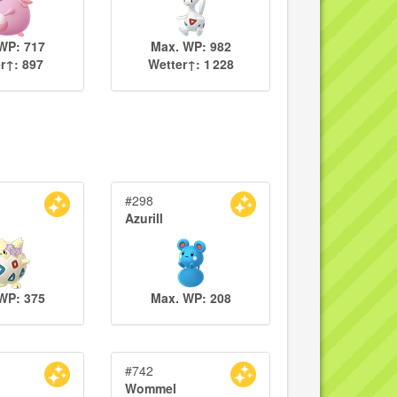
WP: 717
Max. WP: 982
r↑: 897
Wetter↑: 1 228
#298
Azurill
WP: 375
Max. WP: 208
#742
Wommel