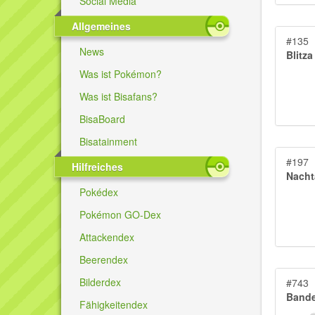
Social Media
Allgemeines
#135
News
Blitza
Was ist Pokémon?
Was ist Bisafans?
BisaBoard
Bisatainment
#197
Hilfreiches
Nacht
Pokédex
Pokémon GO-Dex
Attackendex
Beerendex
Bilderdex
#743
Bande
Fähigkeitendex