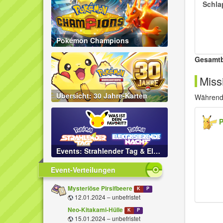
Schla
Pokémon Champions
Gesamt
Miss
Übersicht: 30 Jahre-Karten
Während 
Events: Strahlender Tag & Elektrisierende Nacht
Event-Verteilungen
Mysteriöse Pirsifbeere
K
P
12.01.2024 – unbefristet
Neo-Kitakami-Hülle
K
P
15.01.2024 – unbefristet