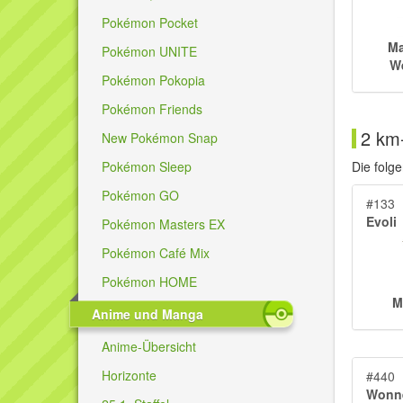
Pokémon Pocket
Ma
Pokémon UNITE
We
Pokémon Pokopia
Pokémon Friends
2 km
New Pokémon Snap
Pokémon Sleep
Die folg
Pokémon GO
#133
Evoli
Pokémon Masters EX
Pokémon Café Mix
Pokémon HOME
M
Anime und Manga
Anime-Übersicht
Horizonte
#440
Wonne