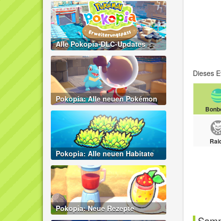
Alle Pokopia-DLC-Updates
Dieses E
Pokopia: Alle neuen Pokémon
Bonb
Rai
Pokopia: Alle neuen Habitate
Pokopia: Neue Rezepte
Samm