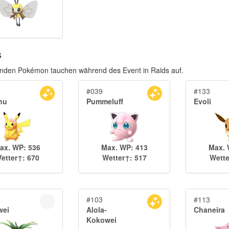
s
enden Pokémon tauchen während des Event in Raids auf.
#039
#133
hu
Pummeluff
Evoli
ax. WP: 536
Max. WP: 413
Max. 
etter↑: 670
Wetter↑: 517
Wette
#103
#113
wei
Alola-
Chaneira
Kokowei