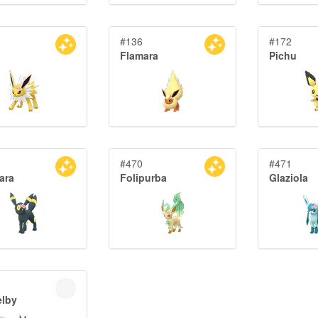
#136
#172
Flamara
Pichu
#470
#471
ara
Folipurba
Glaziola
lby