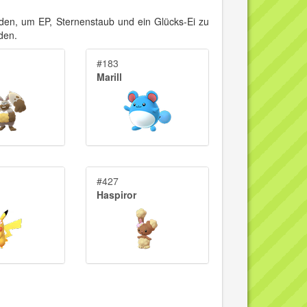
n, um EP, Sternenstaub und ein Glücks-Ei zu
den.
#183
Marill
#427
Haspiror