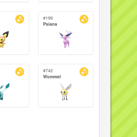
#196
Psiana
#742
Wommel