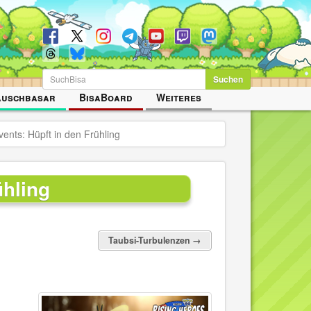
Suchen
auschbasar
BisaBoard
Weiteres
nts: Hüpft in den Frühling
hling
Taubsi-Turbulenzen →