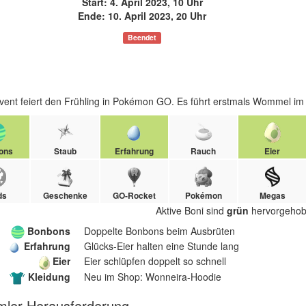
Start: 4. April 2023, 10 Uhr
Ende: 10. April 2023, 20 Uhr
Beendet
vent feiert den Frühling in Pokémon GO. Es führt erstmals Wommel im S
ons
Staub
Erfahrung
Rauch
Eier
ds
Geschenke
GO-Rocket
Pokémon
Megas
Aktive Boni sind
grün
hervorgehob
Bonbons
Doppelte Bonbons beim Ausbrüten
Erfahrung
Glücks-Eier halten eine Stunde lang
Eier
Eier schlüpfen doppelt so schnell
Kleidung
Neu im Shop: Wonneira-Hoodie
ler-Herausforderung