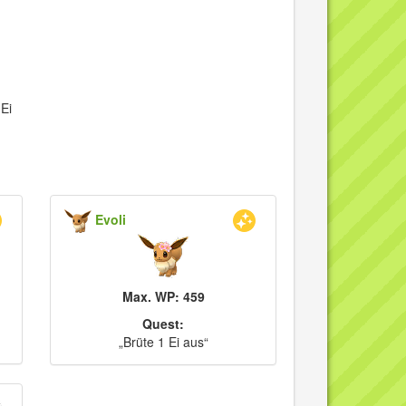
Ei
Evoli
Max. WP: 459
Quest:
„Brüte 1 Ei aus“