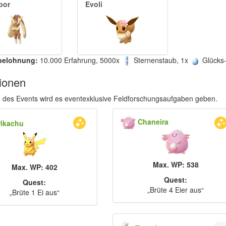
por
Evoli
belohnung:
10.000 Erfahrung, 5000x
Sternenstaub, 1x
Glücks-
ionen
des Events wird es eventexklusive Feldforschungsaufgaben geben.
Chaneira
Pikachu
Max. WP: 538
Max. WP: 402
Quest:
Quest:
„Brüte 4 Eier aus“
„Brüte 1 Ei aus“