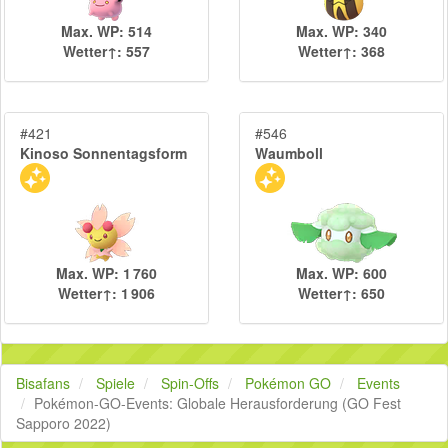
Max. WP: 514
Max. WP: 340
Wetter↑: 557
Wetter↑: 368
#421
#546
Kinoso Sonnentagsform
Waumboll
Max. WP: 1 760
Max. WP: 600
Wetter↑: 1 906
Wetter↑: 650
Bisafans
Spiele
Spin-Offs
Pokémon GO
Events
Pokémon-GO-Events: Globale Herausforderung (GO Fest
Sapporo 2022)