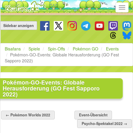
Toggl
navig
Navigation
überspringen
Sidebar anzeigen
Bisafans
Spiele
Spin-Offs
Pokémon GO
Events
Pokémon-GO-Events: Globale Herausforderung (GO Fest
Sapporo 2022)
Pokémon-GO-Events: Globale
Herausforderung (GO Fest Sapporo
2022)
← Pokémon Worlds 2022
Event-Übersicht
Psycho-Spektakel 2022 →