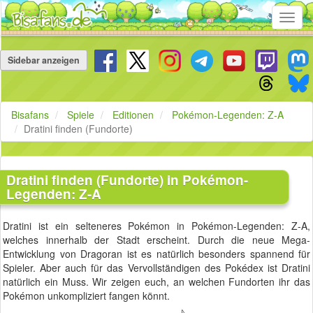
Toggl
navig
Navigation
überspringen
Sidebar anzeigen
Bisafans
Spiele
Editionen
Pokémon-Legenden: Z-A
Dratini finden (Fundorte)
Dratini finden (Fundorte) in Pokémon-
Legenden: Z-A
Dratini ist ein selteneres Pokémon in Pokémon-Legenden: Z-A,
welches innerhalb der Stadt erscheint. Durch die neue Mega-
Entwicklung von Dragoran ist es natürlich besonders spannend für
Spieler. Aber auch für das Vervollständigen des Pokédex ist Dratini
natürlich ein Muss. Wir zeigen euch, an welchen Fundorten ihr das
Pokémon unkompliziert fangen könnt.