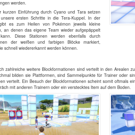
ungen werden.
r kurzen Einführung durch Cyano und Tara setzen
 unsere ersten Schritte in die Tera-Kuppel. In der
gibt es zum Heilen von Pokémon jeweils kleine
n, an denen das eigene Team wieder aufgepäppelt
kann. Diese Stationen werden ebenfalls durch
onen der weißen und farbigen Blöcke markiert,
ie schnell wiedererkannt werden können.
h zahlreiche weitere Blockformationen sind verteilt in den Arealen 
hmal bilden sie Plattformen, sind Sammelpunkte für Trainer oder si
n verteilt. Ein Besuch der Blockformationen scheint somit oftmals ein
räch mit anderen Trainern oder ein verstecktes Item auf dem Boden.