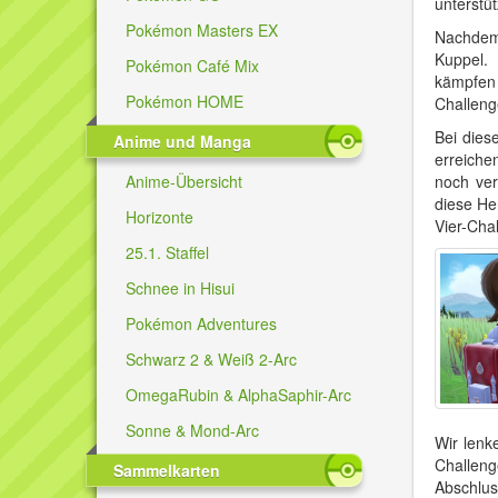
unterstü
Pokémon Masters EX
Nachdem 
Kuppel. 
Pokémon Café Mix
kämpfen 
Pokémon HOME
Challeng
Bei dies
Anime und Manga
erreiche
Anime-Übersicht
noch ver
diese He
Horizonte
Vier-Cha
25.1. Staffel
Schnee in Hisui
Pokémon Adventures
Schwarz 2 & Weiß 2-Arc
OmegaRubin & AlphaSaphir-Arc
Sonne & Mond-Arc
Wir lenk
Challen
Sammelkarten
Abschlus