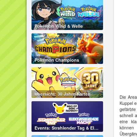
Pokémon Wind & Welle
Pokémon Champions
Übersicht: 30 Jahre-Karten
Die Area
Kuppel ei
gefärbte
schnell 
eine kl
können
Events: Strahlender Tag & Elektrisierende Nacht
Übergän