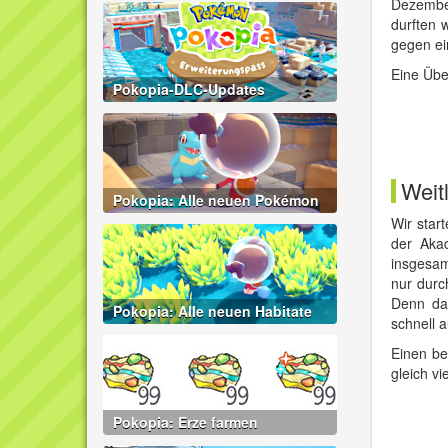
Dezembe
durften 
gegen ei
Eine Übe
Pokopia-DLC-Updates
Weit
Pokopia: Alle neuen Pokémon
Wir star
der Akad
insgesamt
nur durc
Denn da
Pokopia: Alle neuen Habitate
schnell 
Einen be
gleich v
Pokopia: Erze farmen