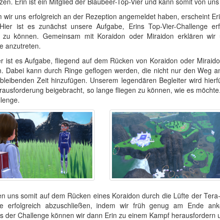
tzen. Erin ist ein Mitglied der Blaubeer-Top-Vier und kann somit von un
wir uns erfolgreich an der Rezeption angemeldet haben, erscheint Eri
Hier ist es zunächst unsere Aufgabe, Erins Top-Vier-Challenge er
zu können. Gemeinsam mit Koraidon oder Miraidon erklären wir uns
e anzutreten.
er ist es Aufgabe, fliegend auf dem Rücken von Koraidon oder Miraido
n. Dabei kann durch Ringe geflogen werden, die nicht nur den Weg a
bleibenden Zeit hinzufügen. Unserem legendären Begleiter wird hier
rausforderung beigebracht, so lange fliegen zu können, wie es möchte.
llenge.
en uns somit auf dem Rücken eines Koraidon durch die Lüfte der Tera-K
ge erfolgreich abzuschließen, indem wir früh genug am Ende ank
s der Challenge können wir dann Erin zu einem Kampf herausfordern 