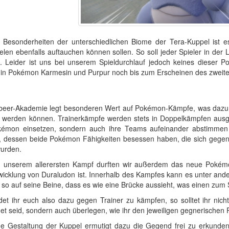
 Besonderheiten der unterschiedlichen Biome der Tera-Kuppel ist 
elen ebenfalls auftauchen können sollen. So soll jeder Spieler in der
. Leider ist uns bei unserem Spieldurchlauf jedoch keines dieser 
in Pokémon Karmesin und Purpur noch bis zum Erscheinen des zweite
beer-Akademie legt besonderen Wert auf Pokémon-Kämpfe, was dazu fü
werden können. Trainerkämpfe werden stets in Doppelkämpfen ausgef
kémon einsetzen, sondern auch ihre Teams aufeinander abstimmen
 dessen beide Pokémon Fähigkeiten besessen haben, die sich gegense
urden.
 unserem allerersten Kampf durften wir außerdem das neue Pokémo
wicklung von Duraludon ist. Innerhalb des Kampfes kann es unter ander
n so auf seine Beine, dass es wie eine Brücke aussieht, was einen zu
det ihr euch also dazu gegen Trainer zu kämpfen, so solltet ihr nich
t seid, sondern auch überlegen, wie ihr den jeweiligen gegnerischen 
ne Gestaltung der Kuppel ermutigt dazu die Gegend frei zu erkunden u