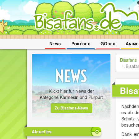
Navigation
News
Pokédex
GOdex
Anime
überspringen
Bisafans
Bisafa
Bisa
Klickt hier für News der
Kategorie Karmesin und Purpur:
Nachdem 
Zu Bisafans-News
es ab de
Schatz 
besuche
Aktuelles
Dank ei