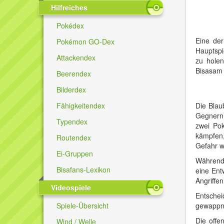
Hilfreiches
Pokédex
Eine der
Pokémon GO-Dex
Hauptspi
Attackendex
zu holen
Bisasam 
Beerendex
Bilderdex
Fähigkeitendex
Die Blau
Gegnern 
Typendex
zwei Po
kämpfen,
Routendex
Gefahr w
Ei-Gruppen
Während
Bisafans-Lexikon
eine Ent
Angriffe
Videospiele
Entschei
Spiele-Übersicht
gewappne
Die offe
Wind / Welle