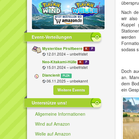
überspr
Nach de
wir also
Kuppel 
Statione
Event-Verteilungen
werden 
Formati
Mysteriöse Pirsifbeere
sodass s
K
P
12.01.2024 – unbefristet
Neo-Kitakami-Hülle
K
P
15.01.2024 – unbefristet
Doch auc
Diancienit
PLZA
an. Manc
06.11.2025 – unbekannt
dem Bode
ein Gesp
Weitere Events
Unterstütze uns!
Allgemeine Informationen
Wind auf Amazon
Welle auf Amazon