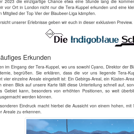
r 2023 die einzigartige Chance etwa eine Stunde lang die kommend
wir vor Ort in London nicht nur die Tera-Kuppel erkunden und eine kl
n Mitglied der Top Vier der Blaubeer-Liga kämpfen.
rsicht unserer Erlebnisse geben wir euch in dieser exklusiven Preview.
läufiges Erkunden
ten im Eingang der Tera-Kuppel, wo uns sowohl Cyano, Direktor der Bl
emie, begrüßen. Sie erklären, dass die vor uns liegende Tera-Kup
 vier einzelne Areale eingeteilt ist: Ein Gebirgs-Areal, ein Küsten-Are
h einen Blick auf unsere Karte fällt diese Unterteilung schnell auf, so
s Gebiet kann, besonders von erhöhten Positionen, so weit überb
ausgemacht werden können.
sonderen Eindruck macht hierbei die Aussicht von einem hohen, mit 
ier Areale zu erkennen.