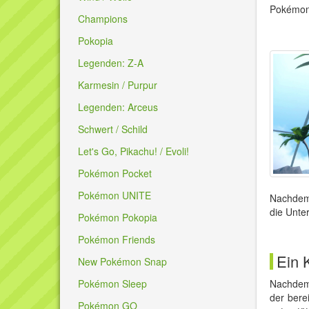
Pokémon,
Champions
Pokopia
Legenden: Z-A
Karmesin / Purpur
Legenden: Arceus
Schwert / Schild
Let's Go, Pikachu! / Evoli!
Pokémon Pocket
Pokémon UNITE
Nachdem 
die Unte
Pokémon Pokopia
Pokémon Friends
Ein 
New Pokémon Snap
Pokémon Sleep
Nachdem 
der bere
Pokémon GO