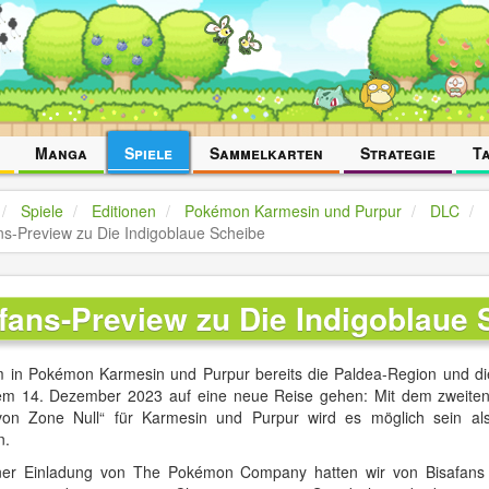
Manga
Spiele
Sammelkarten
Strategie
T
Spiele
Editionen
Pokémon Karmesin und Purpur
DLC
ns-Preview zu Die Indigoblaue Scheibe
fans-Preview zu Die Indigoblaue 
in Pokémon Karmesin und Purpur bereits die Paldea-Region und die
m 14. Dezember 2023 auf eine neue Reise gehen: Mit dem zweiten 
von Zone Null“ für Karmesin und Purpur wird es möglich sein al
n.
ner Einladung von The Pokémon Company hatten wir von Bisafans be