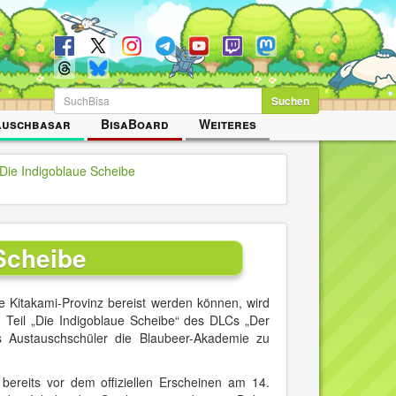
Suchen
auschbasar
BisaBoard
Weiteres
Die Indigoblaue Scheibe
Scheibe
 Kitakami-Provinz bereist werden können, wird
Teil „Die Indigoblaue Scheibe“ des DLCs „Der
s Austauschschüler die Blaubeer-Akademie zu
reits vor dem offiziellen Erscheinen am 14.