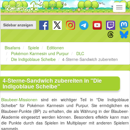
Toggl
navig
Navigation
überspringen
Sidebar anzeigen
Bisafans
Spiele
Editionen
Pokémon Karmesin und Purpur
DLC
Die Indigoblaue Scheibe
4-Sterne-Sandwich zubereiten
4-Sterne-Sandwich zubereiten in "Die
Indigoblaue Scheibe"
Blaubeer-Missionen
sind ein wichtiger Teil in "Die Indigoblaue
Scheibe" für Pokémon Karmesin und Purpur. Sie ermöglichen es
Blaubeer-Punkte (BP) zu erhalten, die als Währung in der Blaubeer-
Akademie eingesetzt werden können. Besonders effektiv kann man
die Punkte durch das Spielen im Multiplayer mit anderen Spielern
sammeln.