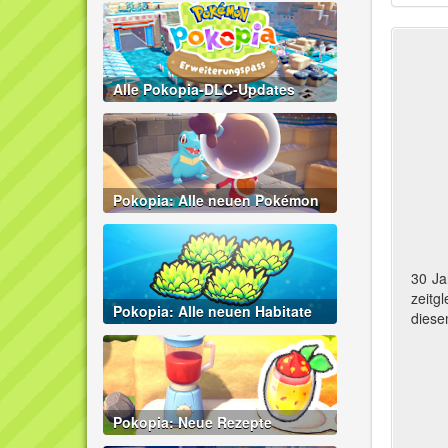
Alle Pokopia-DLC-Updates
Pokopia: Alle neuen Pokémon
30 Ja
zeitg
Pokopia: Alle neuen Habitate
diese
Pokopia: Neue Rezepte