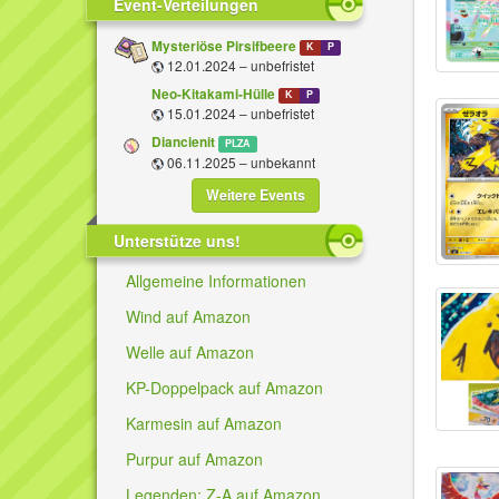
Event-Verteilungen
Mysteriöse Pirsifbeere
K
P
12.01.2024 – unbefristet
Neo-Kitakami-Hülle
K
P
15.01.2024 – unbefristet
Diancienit
PLZA
06.11.2025 – unbekannt
Weitere Events
Unterstütze uns!
Allgemeine Informationen
Wind auf Amazon
Welle auf Amazon
KP-Doppelpack auf Amazon
Karmesin auf Amazon
Purpur auf Amazon
Legenden: Z-A auf Amazon