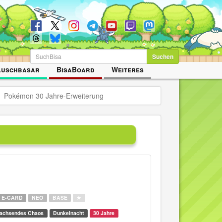
Suchen
auschbasar
BisaBoard
Weiteres
Pokémon 30 Jahre-Erweiterung
E-CARD
NEO
BASE
★
achsendes Chaos
Dunkelnacht
30 Jahre