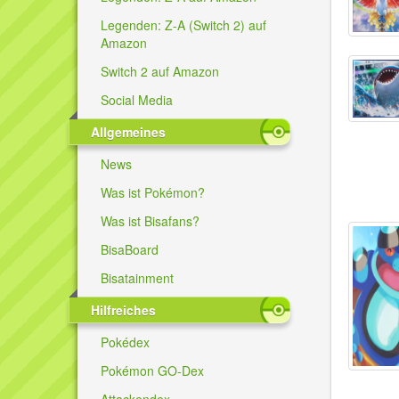
Legenden: Z-A (Switch 2) auf
Amazon
Switch 2 auf Amazon
Social Media
Allgemeines
News
Was ist Pokémon?
Was ist Bisafans?
BisaBoard
Bisatainment
Hilfreiches
Pokédex
Pokémon GO-Dex
Attackendex