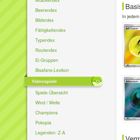
Basi
Beerendex
In jedem
Bilderdex
Fähigkeitendex
Typendex
Routendex
Ei-Gruppen
Bisafans-Lexikon
Videospiele
Spiele-Übersicht
Wind / Welle
Champions
Pokopia
Legenden: Z-A
Verm