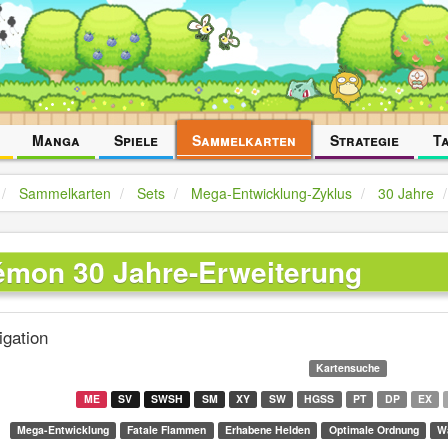
Manga
Spiele
Sammelkarten
Strategie
T
Sammelkarten
Sets
Mega-Entwicklung-Zyklus
30 Jahre
mon 30 Jahre-Erweiterung
igation
Kartensuche
ME
SV
SWSH
SM
XY
SW
HGSS
PT
DP
EX
Mega-Entwicklung
Fatale Flammen
Erhabene Helden
Optimale Ordnung
W