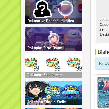
Jedes
Dekorative Pokébälle finden
Code 
sein.
Design
Pokopia: Ditto-Raum
Bish
Hinwe
Pokopia: Erze farmen
Pokémon Wind & Welle