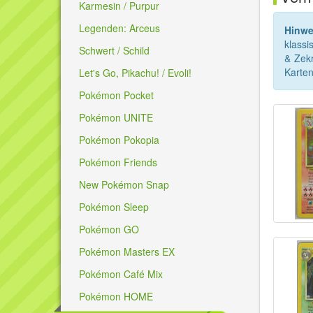
Karmesin / Purpur
Legenden: Arceus
Hinwe
klassi
Schwert / Schild
& Zek
Karten
Let's Go, Pikachu! / Evoli!
Pokémon Pocket
Pokémon UNITE
Pokémon Pokopia
Pokémon Friends
New Pokémon Snap
Pokémon Sleep
Pokémon GO
Pokémon Masters EX
Pokémon Café Mix
Pokémon HOME