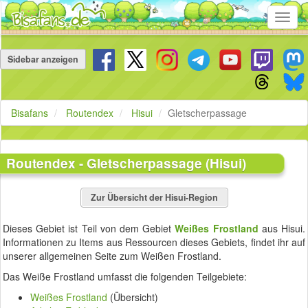
Toggl
navig
Navigation
überspringen
Sidebar anzeigen
Bisafans
Routendex
Hisui
Gletscherpassage
Routendex - Gletscherpassage (Hisui)
Zur Übersicht der Hisui-Region
Dieses Gebiet ist Teil von dem Gebiet
Weißes Frostland
aus Hisui.
Informationen zu Items aus Ressourcen dieses Gebiets, findet ihr auf
unserer allgemeinen Seite zum Weißen Frostland.
Das Weiße Frostland umfasst die folgenden Teilgebiete:
Weißes Frostland
(Übersicht)