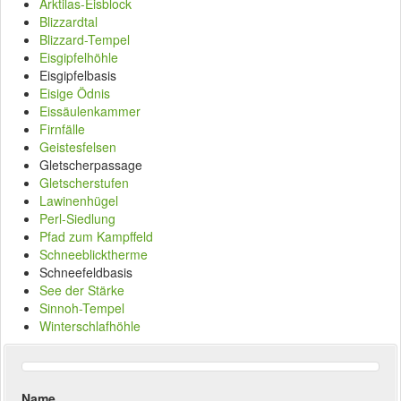
Arktilas-Eisblock
Blizzardtal
Blizzard-Tempel
Eisgipfelhöhle
Eisgipfelbasis
Eisige Ödnis
Eissäulenkammer
Firnfälle
Geistesfelsen
Gletscherpassage
Gletscherstufen
Lawinenhügel
Perl-Siedlung
Pfad zum Kampffeld
Schneeblicktherme
Schneefeldbasis
See der Stärke
Sinnoh-Tempel
Winterschlafhöhle
Name