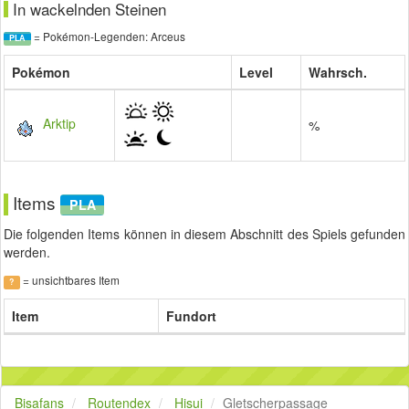
In wackelnden Steinen
= Pokémon-Legenden: Arceus
PLA
Pokémon
Level
Wahrsch.
Arktip
%
Items
PLA
Die folgenden Items können in diesem Abschnitt des Spiels gefunden
werden.
= unsichtbares Item
?
Item
Fundort
Bisafans
Routendex
Hisui
Gletscherpassage