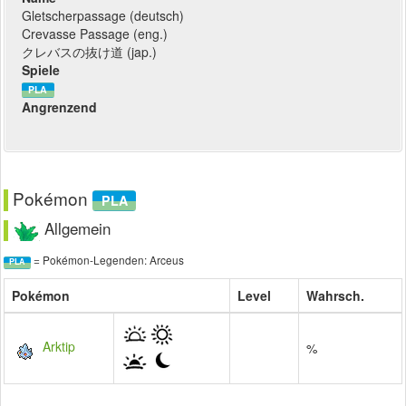
Gletscherpassage (deutsch)
Crevasse Passage (eng.)
クレバスの抜け道 (jap.)
Spiele
PLA
Angrenzend
Pokémon
PLA
Allgemein
= Pokémon-Legenden: Arceus
PLA
Pokémon
Level
Wahrsch.
Arktip
%