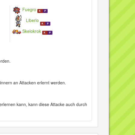
Fuegro
K
P
Liberlo
K
P
Skelokrok
K
P
erden.
nnern an Attacken erlernt werden.
rlernen kann, kann diese Attacke auch durch