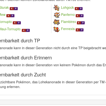
Glurak
Lohgock
K
P
K
P
Mew
Panferno
K
P
K
P
Tornupto
Flambirex
K
P
K
P
Fennexis
Hisui-Tornupto
K
P
K
P
ernbarkeit durch TP
nonade kann in dieser Generation nicht durch eine TP beigebracht w
ernbarkeit durch Erinnern
anonade kann in dieser Generation von keinem Pokémon durch das Eri
ernbarkeit durch Zucht
 züchtbare Pokémon, das Lohekanonade in dieser Generation per TM e
ung erlernen.