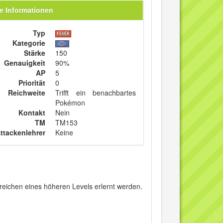
e Informationen
Typ
Kategorie
Stärke
150
Genauigkeit
90%
AP
5
Priorität
0
Reichweite
Trifft ein benachbartes
Pokémon
Kontakt
Nein
TM
TM153
ttackenlehrer
Keine
eichen eines höheren Levels erlernt werden.