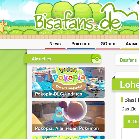
Navigation
News
Pokédex
GOdex
Anime
überspringen
Aktuelles
Bisafans
Loh
Pokopia-DLC-Updates
Blast
Das Ziel
9. Ge
Pokopia: Alle neuen Pokémon