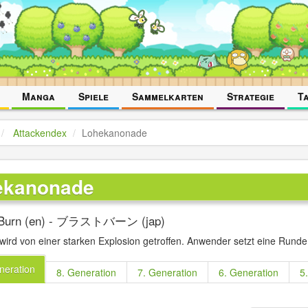
Manga
Spiele
Sammelkarten
Strategie
T
Attackendex
Lohekanonade
ekanonade
 Burn (en) - ブラストバーン (jap)
 wird von einer starken Explosion getroffen. Anwender setzt eine Runde
neration
8. Generation
7. Generation
6. Generation
5