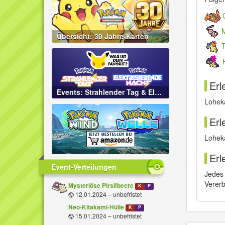
Übersicht: 30 Jahre-Karten
Erl
Events: Strahlender Tag & Elektrisierende Nacht
Loheka
Erl
Lohek
Erl
Event-Verteilungen
Jedes
Vererb
Mysteriöse Pirsifbeere
K
P
12.01.2024 – unbefristet
Neo-Kitakami-Hülle
K
P
15.01.2024 – unbefristet